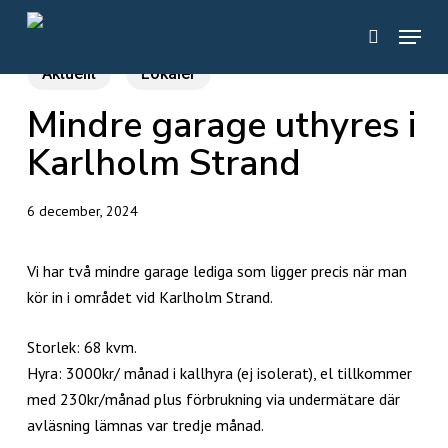
Skip
Menu
to
search
main
Aktuellt
Lokaler
content
Mindre garage uthyres i
Karlholm Strand
6 december, 2024
Vi har två mindre garage lediga som ligger precis när man
kör in i området vid Karlholm Strand.
Storlek: 68 kvm.
Hyra: 3000kr/ månad i kallhyra (ej isolerat), el tillkommer
med 230kr/månad plus förbrukning via undermätare där
avläsning lämnas var tredje månad.