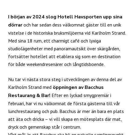
I början av 2024 slog Hotell Havsporten upp sina
dörrar
och har sedan dess välkomnat gäster till en unik
vistelse i de historiska bruksmiljöerna vid Karlholm Strand.
Med sina 18 rum, ett charmigt café och lyxiga
studiolägenheter med panoramautsikt över skärgården,
fortsätter hotellet att etablera sig som en destination
för både weekendresenärer och långtidsboende.
Nu tar vi nästa stora steg i utvecklingen av denna del av
Karlholm Strand med
öppningen av Bacchus
Restaurang & Bar!
Efter en lyckad smygpremiär i
februari, har vi nu välkomnat de första gästerna till vår
lunchrestaurang och pub. Bacchus är mer än bara en plats
att äta och dricka – vi vill skapa en mötesplats där mat,
dryck och gemenskap står i centrum.
Vårt mål är att Bacchus ska bli en naturlig samlingspunkt