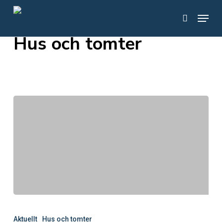
Skip
Menu
to
search
Category
main
Hus och tomter
content
Byggstart
för
Aktuellt
Hus och tomter