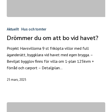
Drömmer
du
Aktuellt
Hus och tomter
om
Drömmer du om att bo vid havet?
att
bo
Projekt Havsvillorna 9 st friköpta villor med full
vid
äganderätt, byggklara vid havet med egen brygga. –
havet?
Beviljat bygglov finns för villa om 1-plan 125kvm +
förråd och carport – Detaljplan…
25 mars, 2025