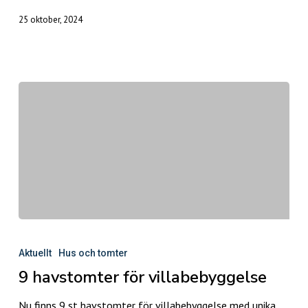
25 oktober, 2024
9
havstomter
Aktuellt
Hus och tomter
för
9 havstomter för villabebyggelse
villabebyggelse
Nu finns 9 st havstomter för villabebyggelse med unika