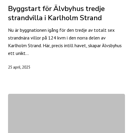
Älvbyhus
Byggstart för Älvbyhus tredje
tredje
strandvilla i Karlholm Strand
strandvilla
i
Nu är byggnationen igång för den tredje av totalt sex
Karlholm
strandnära villor på 124 kvm i den norra delen av
Strand
Karlholm Strand. Här, precis intill havet, skapar Älvsbyhus
ett unikt…
25 april, 2025